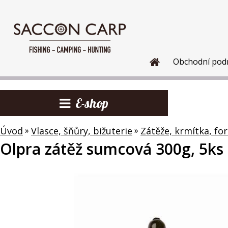
Obchodní pod
E-shop
Úvod
»
Vlasce, šňůry, bižuterie
»
Zátěže, krmítka, fo
Olpra zátěž sumcová 300g, 5ks