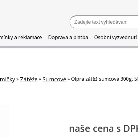
mínky a reklamace
Doprava a platba
Osobní vyzvednutí
rmičky
»
Zátěže
»
Sumcové
»
Olpra zátěž sumcová 300g, 5
naše cena
s DP