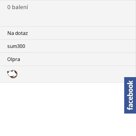
0 balení
Na dotaz
sum300
Olpra